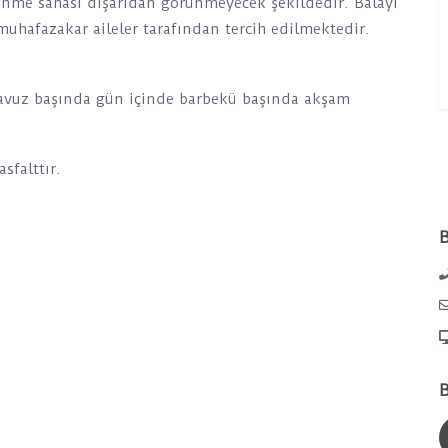
nme sahası dışarıdan görünmeyecek şekildedir. Balayı
 muhafazakar aileler tarafından tercih edilmektedir.
havuz başında gün içinde barbekü başında akşam
sfalttır.
B
B