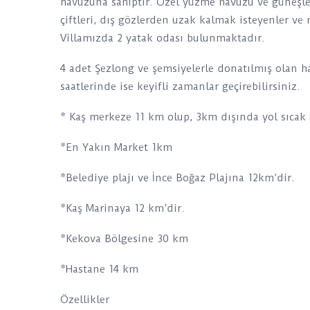
havuzuna sahiptir. Özel yüzme havuzu ve güneşle
çiftleri, dış gözlerden uzak kalmak isteyenler ve
Villamızda 2 yatak odası bulunmaktadır.
4 adet Şezlong ve şemsiyelerle donatılmış olan 
saatlerinde ise keyifli zamanlar geçirebilirsiniz.
* Kaş merkeze 11 km olup, 3km dışında yol sıcak a
*En Yakın Market 1km
*Belediye plajı ve İnce Boğaz Plajına 12km’dir.
*Kaş Marinaya 12 km’dir.
*Kekova Bölgesine 30 km
*Hastane 14 km
Özellikler