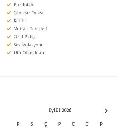
Buzdolabı
Çamaşır Odası
Kettle
Mutfak Gereçleri
Özel Bahçe
Ses İzolasyonu
Ütü Olanakları
Eylül 2026
P
S
Ç
P
C
C
P