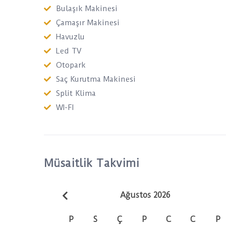
Bulaşık Makinesi
Çamaşır Makinesi
Havuzlu
Led TV
Otopark
Saç Kurutma Makinesi
Split Klima
WI-FI
Müsaitlik Takvimi
Ağustos 2026
P
S
Ç
P
C
C
P