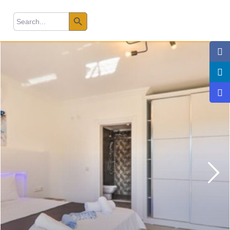
Search Button
earch
r: