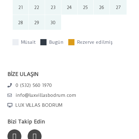
21
22
23
24
25
26
27
28
29
30
Müsait
Bugün
Rezerve edilmiş
BİZE ULAŞIN
0 (532) 560 1970
info@luxvillasbodrum.com
LUX VILLAS BODRUM
Bizi Takip Edin