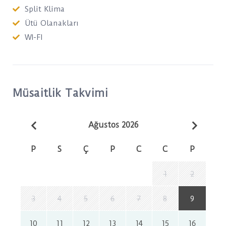
Split Klima
Ütü Olanakları
WI-FI
Müsaitlik Takvimi
Ağustos 2026
P
S
Ç
P
C
C
P
1
2
3
4
5
6
7
8
9
10
11
12
13
14
15
16