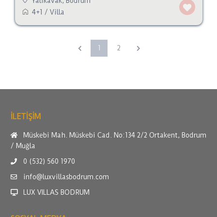
Yalıkavak
,
Bodrum
4+1
/
Villa
1
2
ILETİŞİM
Müskebi Mah. Müskebi Cad. No:134 2/2 Ortakent, Bodrum
/ Muğla
0 (532) 560 1970
info@luxvillasbodrum.com
LUX VILLAS BODRUM