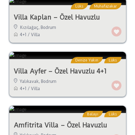
Lüks
Muhafazakar
Villa Kaplan – Özel Havuzlu
Kızılağaç
,
Bodrum
4+1
/
Villa
Denize Yakın
Lüks
Villa Ayfer – Özel Havuzlu 4+1
Yalıkavak
,
Bodrum
4+1
/
Villa
Balayı
Lüks
Amfitrita Villa – Özel Havuzlu