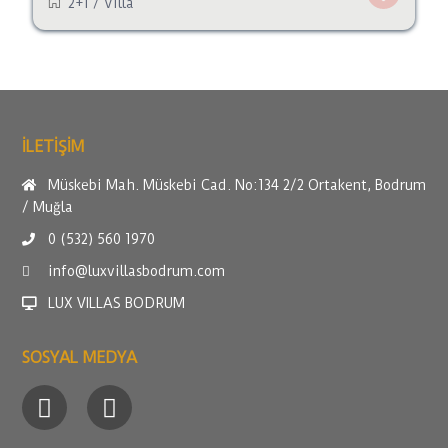
2+1
/
Villa
ILETİŞİM
Müskebi Mah. Müskebi Cad. No:134 2/2 Ortakent, Bodrum
/ Muğla
0 (532) 560 1970
info@luxvillasbodrum.com
LUX VILLAS BODRUM
SOSYAL MEDYA