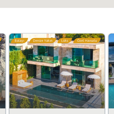
Balayı
Denize Yakın
Lüks
Özel Havuzlu