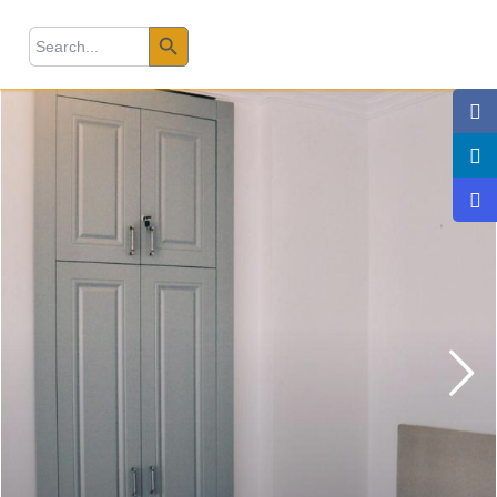
Search Button
earch
r: