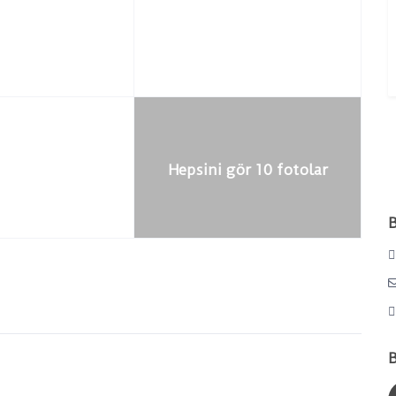
Hepsini gör 10 fotolar
B
B