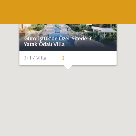
Balayı
Denize Yakın
Ekonomik
Gümüşlük’de Özel Sitede 3
Yatak Odalı Villa
3+1 / Villa