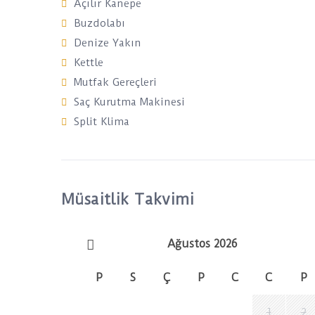
Açılır Kanepe
Buzdolabı
Denize Yakın
Kettle
Mutfak Gereçleri
Saç Kurutma Makinesi
Split Klima
Müsaitlik Takvimi
Ağustos 2026
P
S
Ç
P
C
C
P
1
2