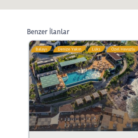
Benzer İlanlar
Balayı
Denize Yakın
Lüks
Özel Havuzlu