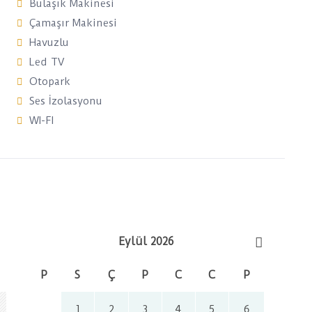
Bulaşık Makinesi
Çamaşır Makinesi
Havuzlu
Led TV
Otopark
Ses İzolasyonu
WI-FI
Eylül 2026
P
S
Ç
P
C
C
P
1
2
3
4
5
6