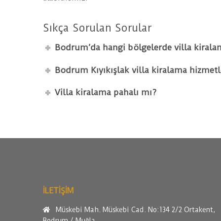
Sıkça Sorulan Sorular
Bodrum’da hangi bölgelerde villa kiralam
Bodrum Kıyıkışlak villa kiralama hizmetle
Villa kiralama pahalı mı?
ILETİŞİM
Müskebi Mah. Müskebi Cad. No:134 2/2 Ortakent,
Bodrum / Muğla