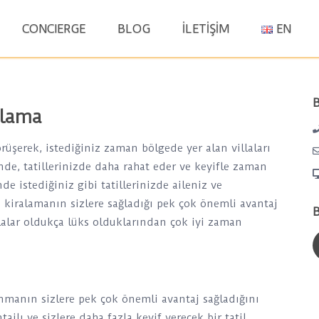
S
CONCIERGE
BLOG
İLETİŞİM
EN
fo
B
alama
örüşerek, istediğiniz zaman bölgede yer alan villaları
inde, tatillerinizde daha rahat eder ve keyifle zaman
de istediğiniz gibi tatillerinizde aileniz ve
la kiralamanın sizlere sağladığı pek çok önemli avantaj
B
villalar oldukça lüks olduklarından çok iyi zaman
nmanın sizlere pek çok önemli avantaj sağladığını
ajlı ve sizlere daha fazla keyif verecek bir tatil