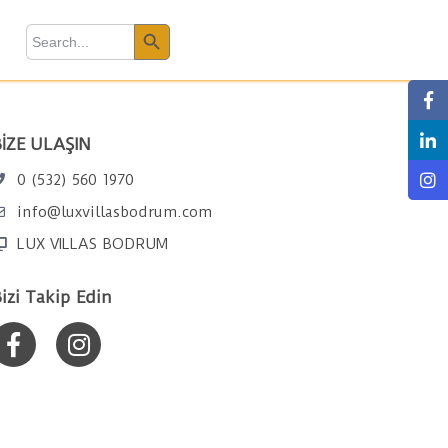
Search Button
earch
r:
İZE ULAŞIN
0 (532) 560 1970
info@luxvillasbodrum.com
LUX VILLAS BODRUM
izi Takip Edin